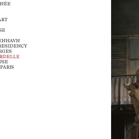
NÉE
ART
SE
ENHAVN
 RESIDENCY
RGES
RDELLE
USE
 PARIS